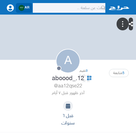
AR
A
0
تقييم
5
متابعة
aboood_.12
@aa12qse22
آخر ظهور قبل ٧ أيام
قبل ٦
سنوات