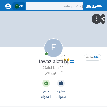
AR
F
2
تقييم
169
متابعة
fawaz.alotaibi
@alshbh511
آخر ظهور الآن
قبل ٧
دفع
سنوات
العمولة