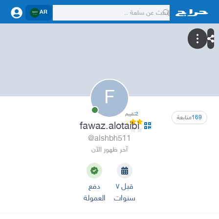
AR
F
2
تقييم
169
متابعة
fawaz.alotaibi
@alshbh511
آخر ظهور الآن
قبل ٧
دفع
سنوات
العمولة