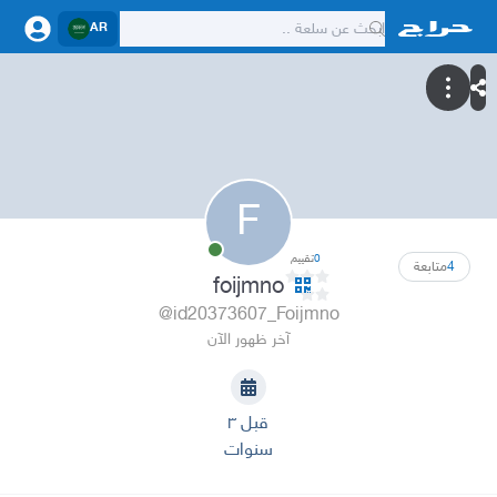
AR
F
0
تقييم
4
متابعة
foijmno
@id20373607_Foijmno
آخر ظهور الآن
قبل ٣
سنوات