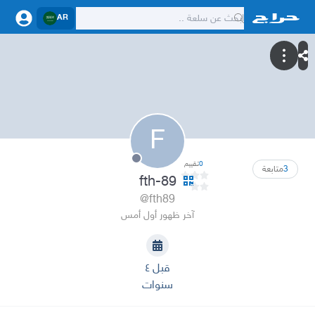
AR
F
0
تقييم
3
متابعة
fth-89
@fth89
آخر ظهور أول أمس
قبل ٤
سنوات