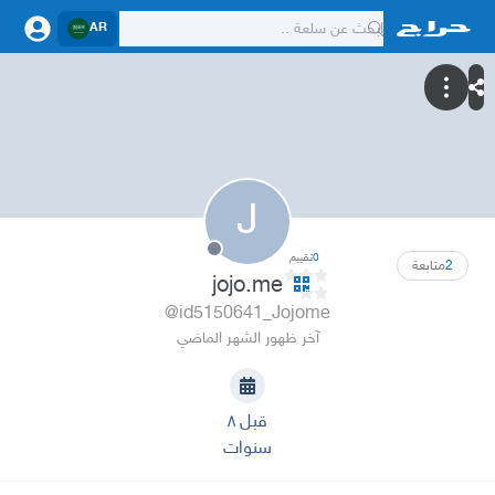
AR
J
0
تقييم
2
متابعة
jojo.me
@id5150641_Jojome
آخر ظهور الشهر الماضي
قبل ٨
سنوات