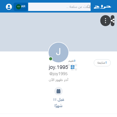
AR
J
0
تقييم
1
متابعة
joy.1995
@joy1995
آخر ظهور الآن
قبل ١١
شهرًا