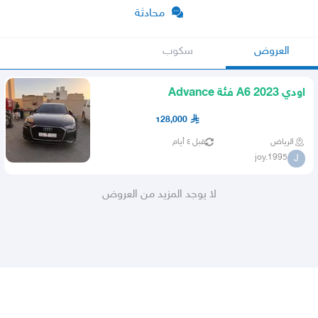
محادثة
العروض
سكوب
اودي A6 2023 فئة Advance
128,000
الرياض
قبل ٤ أيام
joy.1995
J
لا يوجد المزيد من العروض