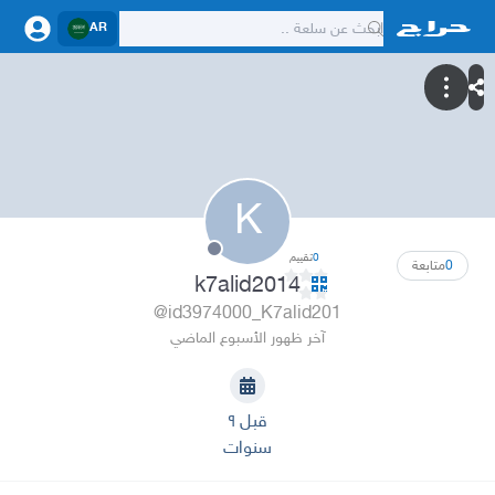
AR
K
0
تقييم
0
متابعة
k7alid2014
@id3974000_K7alid201
آخر ظهور الأسبوع الماضي
قبل ٩
سنوات