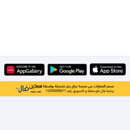
قسم العقارات في منصة حراج يتم تشغيلة بواسطة
رخصة فال للوساطة و التسويق رقم 1200006871