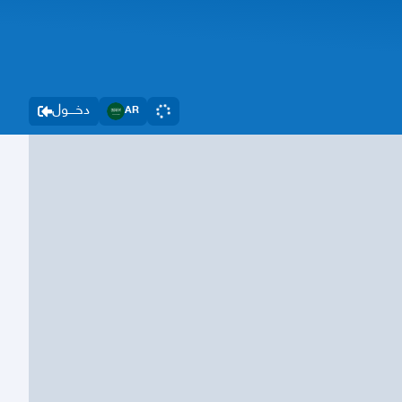
دخــــول
AR