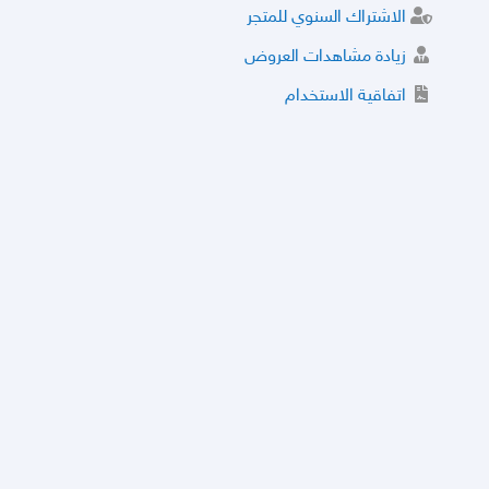
الاشتراك السنوي للمتجر
زيادة مشاهدات العروض
اتفاقية الاستخدام
خدمة الشراء الموثوق
توثيق المتجر و إضافة التراخيص
مركز الأمان
نظام التقييم
نظام الخصم
الحسابات والأرقام الموقوفة
قائمة السلع والعروض الممنوعة
الأسئلة الشائعة
سياسة الخصوصية