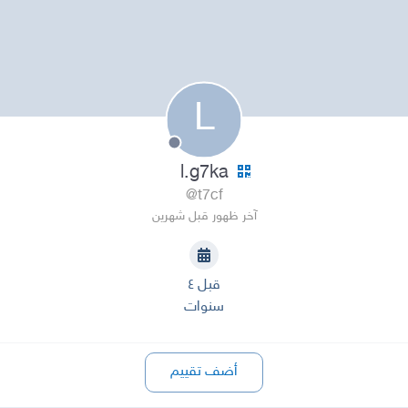
L
l.g7ka
@t7cf
آخر ظهور قبل شهرين
قبل ٤
سنوات
أضف تقييم