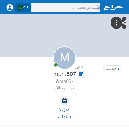
AR
M
0
تقييم
18
متابعة
m..h.607
@mh607
آخر ظهور الآن
قبل ٧
سنوات