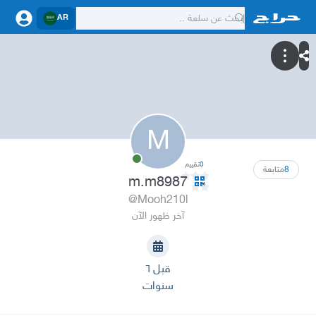
AR
M
0
تقييم
8
متابعة
m.m8987
@Mooh210l
آخر ظهور الآن
قبل ٦
سنوات