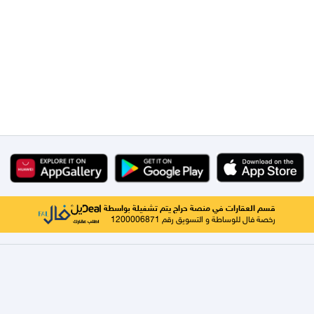
قسم العقارات في منصة حراج يتم تشغيلة بواسطة
رخصة فال للوساطة و التسويق رقم 1200006871