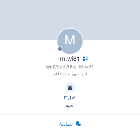
M
m.wi81
@id25262092_Mwi81
آخر ظهور قبل ٣ أيام
قبل ٣
أشهر
محادثة