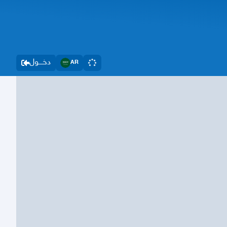
دخــــول
AR