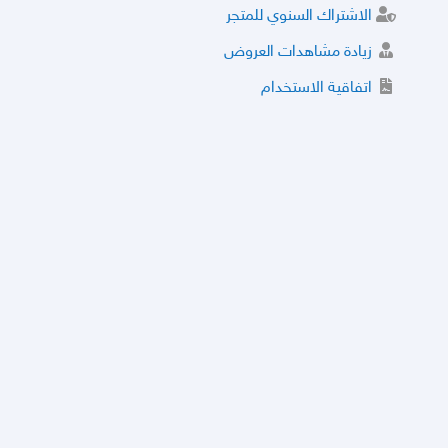
الاشتراك السنوي للمتجر
زيادة مشاهدات العروض
اتفاقية الاستخدام
خدمة الشراء الموثوق
توثيق المتجر و إضافة التراخيص
مركز الأمان
نظام التقييم
نظام الخصم
الحسابات والأرقام الموقوفة
قائمة السلع والعروض الممنوعة
الأسئلة الشائعة
سياسة الخصوصية