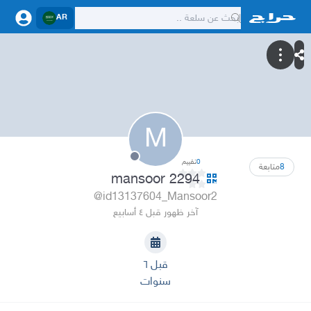
AR
M
0
تقييم
8
متابعة
mansoor 2294
@id13137604_Mansoor2
آخر ظهور قبل ٤ أسابيع
قبل ٦
سنوات