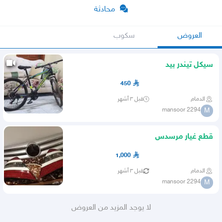
محادثة
العروض
سكوب
سيكل تيندر بيد
450
الدمام
قبل ٣ أشهر
mansoor 2294
M
قطع غيار مرسدس
1,000
الدمام
قبل ٣ أشهر
mansoor 2294
M
لا يوجد المزيد من العروض