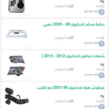
2
جده
قبل أسبوعين
power cast
P
دعامة صدام لاندكروزر 98 - 2005 ذهبي
ابيض
جده
قبل أسبوعين
power cast
P
شمعات صالون لاندكروزر 2012 - 2015 (
بالطقم )
2
جده
قبل أسبوعين
power cast
P
خرطوش هواء لاندكروزر 98-2007 مع القرب
1
جده
قبل أسبوعين
power cast
P