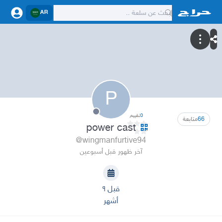
AR
P
0
تقييم
66
متابعة
power cast
@wingmanfurtive94
آخر ظهور قبل أسبوعين
قبل ٩
أشهر