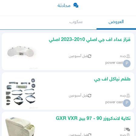
محادثة
العروض
سكوب
قزاز عداد اف جي اصلي 2010-2023 اصلي
جده
قبل أسبوعين
power cast
P
طقم نياكل اف جي
جده
قبل أسبوعين
power cast
P
تكاية لاندكروزر 90 - 97 بيج GXR VXR
2
جده
قبل أسبوعين