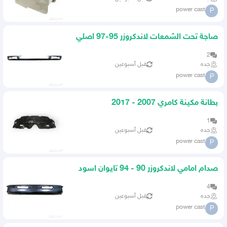
power cast
P
صاجة تحت الشمعات لاندكروزر 95-97 اصلي
لاند كروزر 90 - 97
2
جده
قبل أسبوعين
power cast
P
بطانة مكينة كامري 2007 - 2017
1
جده
قبل أسبوعين
power cast
P
صدام امامي لاندكروزر 90 - 94 تايوان اسود
حديد لاند كروزر 90
4
جده
قبل أسبوعين
power cast
P