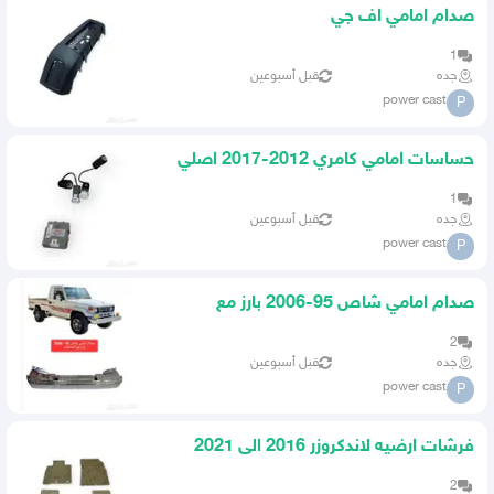
صدام امامي اف جي
1
جده
قبل أسبوعين
power cast
P
حساسات امامي كامري 2012-2017 اصلي
1
جده
قبل أسبوعين
power cast
P
صدام امامي شاص 95-2006 بارز مع
الصاجات
2
جده
قبل أسبوعين
power cast
P
فرشات ارضيه لاندكروزر 2016 الى 2021
اصلي
2