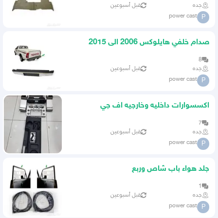
جده
قبل أسبوعين
power cast
P
صدام خلفي هايلوكس 2006 الى 2015
8
جده
قبل أسبوعين
power cast
P
اكسسوارات داخليه وخارجيه اف جي
7
جده
قبل أسبوعين
power cast
P
جلد هواء باب شاص وربع
1
جده
قبل أسبوعين
power cast
P