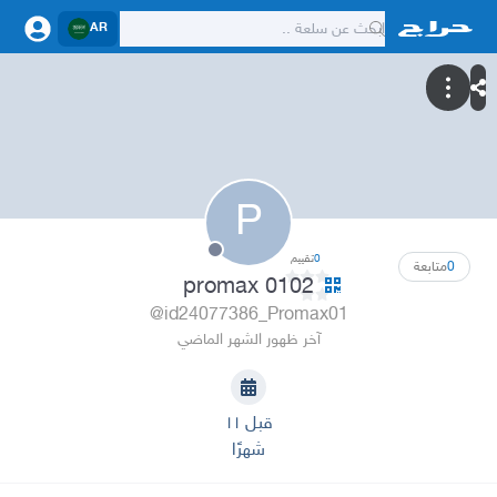
AR
P
0
تقييم
0
متابعة
promax 0102
@id24077386_Promax01
آخر ظهور الشهر الماضي
قبل ١١
شهرًا