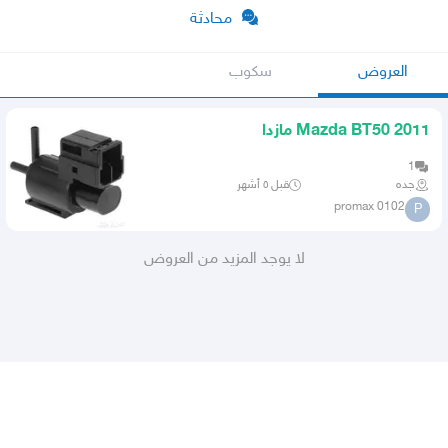
محادثة
العروض
سكوب
Mazda BT50 2011 مازدا
1
جده
قبل ٥ أشهر
promax 0102
P
لا يوجد المزيد من العروض