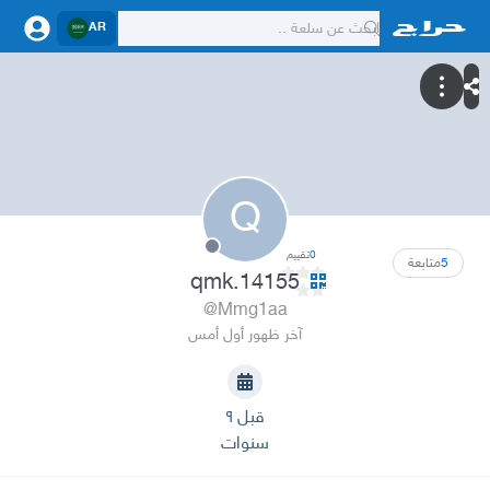
AR
Q
0
تقييم
5
متابعة
qmk.14155
@Mmg1aa
آخر ظهور أول أمس
قبل ٩
سنوات