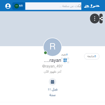
AR
R
0
تقييم
5
متابعة
rayan....
@rayan_497
آخر ظهور الآن
قبل ١١
سنة