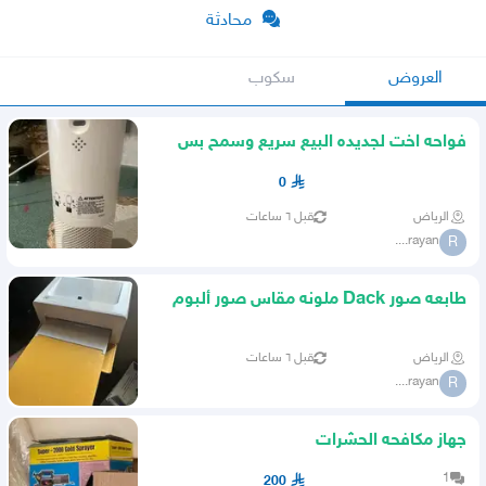
محادثة
العروض
سكوب
فواحه اخت لجديده البيع سريع وسمح بس
لحد يبخس
0
الرياض
قبل ٦ ساعات
rayan....
R
طابعه صور Dack ملونه مقاس صور ألبوم
اخت جديده شاريها ب700
الرياض
قبل ٦ ساعات
rayan....
R
جهاز مكافحه الحشرات
1
200