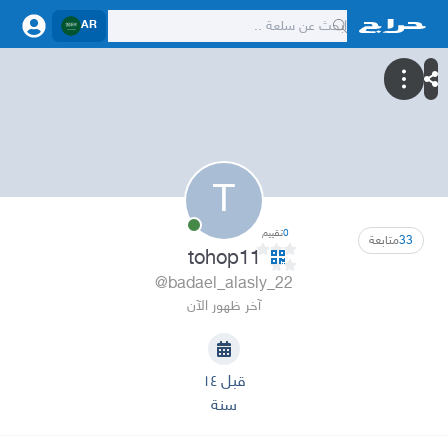
AR
T
0
تقييم
33
متابعة
tohop11
@badael_alasly_22
آخر ظهور الآن
قبل ١٤
سنة