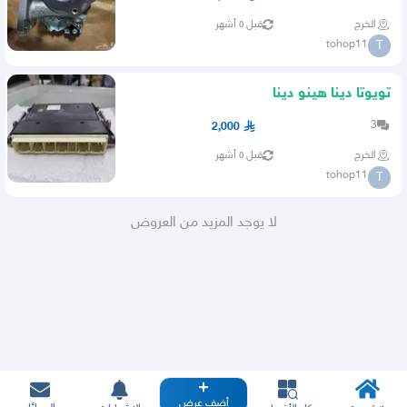
الخرج
قبل ٥ أشهر
tohop11
T
تويوتا دينا هينو دينا
3
2,000
الخرج
قبل ٥ أشهر
tohop11
T
لا يوجد المزيد من العروض
أضف عرض