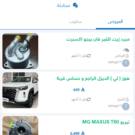
محادثة
العروض
سكوب
مبرد زيت القير فان بيجو اكسبرت
4
الرياض
قبل ٤ أشهر
tohop11
T
هوز ( لي ) الديزل الراجع و حساس قربة
الهواء
450
الخرج
قبل ٤ أشهر
tohop11
T
تيربو MG MAXUS T60
2,400