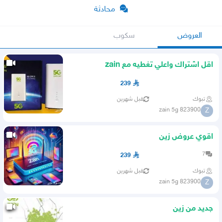
محادثة
العروض
سكوب
اقل اشتراك واعلي تغطيه مع zain
239
تبوك
قبل شهرين
zain 5g 823900
Z
اقوي عروض زين
7
239
تبوك
قبل شهرين
zain 5g 823900
Z
جديد من زين