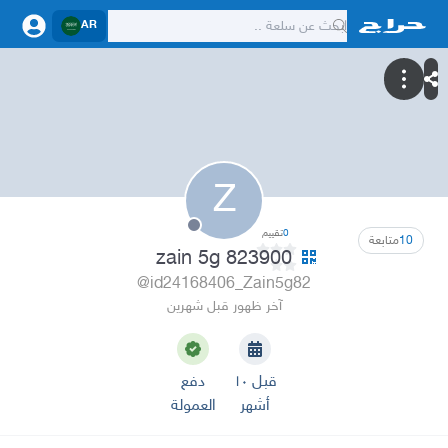
AR
Z
0
تقييم
10
متابعة
zain 5g 823900
@id24168406_Zain5g82
آخر ظهور قبل شهرين
قبل ١٠
دفع
أشهر
العمولة