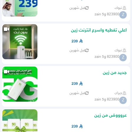
تبوك
قبل شهرين
zain 5g 823900
Z
اعلي تغطيه واسرع انترنت زين
239
تبوك
قبل شهرين
zain 5g 823900
Z
جديد من زين
239
جيزان
قبل شهرين
zain 5g 823900
Z
عروووض من زين
239