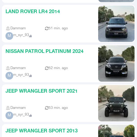
LAND ROVER LR4 2014
Dammam
51 min. ago
m_syr_93
M
NISSAN PATROL PLATINUM 2024
Dammam
52 min. ago
m_syr_93
M
JEEP WRANGLER SPORT 2021
Dammam
53 min. ago
m_syr_93
M
JEEP WRANGLER SPORT 2013