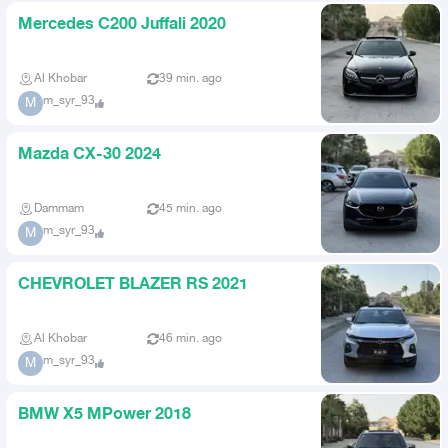
Mercedes C200 Juffali 2020
Al Khobar
39 min. ago
m_syr_93
M
Mazda CX-30 2024
Dammam
45 min. ago
m_syr_93
M
CHEVROLET BLAZER RS 2021
Al Khobar
46 min. ago
m_syr_93
M
BMW X5 MPower 2018