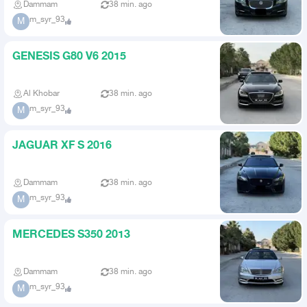
Dammam
38 min. ago
m_syr_93
M
GENESIS G80 V6 2015
Al Khobar
38 min. ago
m_syr_93
M
JAGUAR XF S 2016
Dammam
38 min. ago
m_syr_93
M
MERCEDES S350 2013
Dammam
38 min. ago
m_syr_93
M