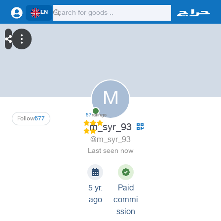
EN
M
57
ratings
Follow
677
m_syr_93
@m_syr_93
Last seen now
5 yr.
Paid
ago
commi
ssion