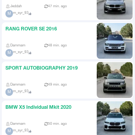
Jeddah
47 min. ago
m_syr_93
M
RANG ROVER SE 2016
Dammam
48 min. ago
m_syr_93
M
SPORT AUTOBIOGRAPHY 2019
Dammam
49 min. ago
m_syr_93
M
BMW X5 Individual Mkit 2020
Dammam
50 min. ago
m_syr_93
M