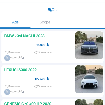
Chat
Ads
Scope
BMW 735i NAGHI 2023
315,000
Dammam
19 min. ago
m_syr_93
M
LEXUS IS300 2022
127,500
Dammam
22 min. ago
m_syr_93
M
GENESIS G70 400 HP 2020