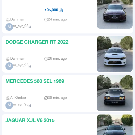
105,000
Dammam
24 min. ago
m_syr_93
M
DODGE CHARGER RT 2022
Dammam
26 min. ago
m_syr_93
M
MERCEDES 560 SEL 1989
Al Khobar
38 min. ago
m_syr_93
M
JAGUAR XJL V6 2015