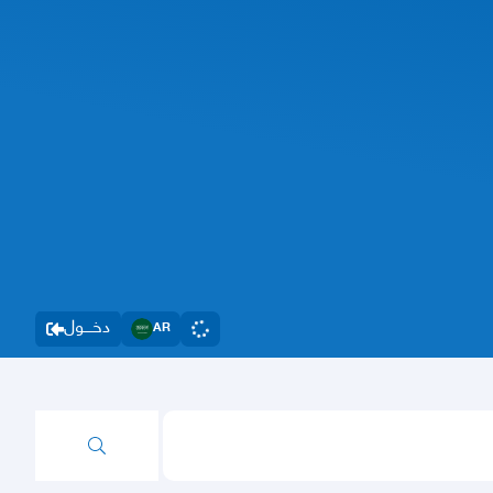
دخــــول
AR