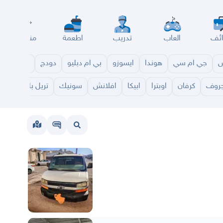
ئف
العاب
تدريب
اطعمة
مناسبات
س
جي ام سي
هوندا
ايسوزو
بي ام دبليو
دودج
مازدا
شا
روف
كرفان
اوبترا
ابيكا
افلانش
سونيك
تريل بليزر
كولو