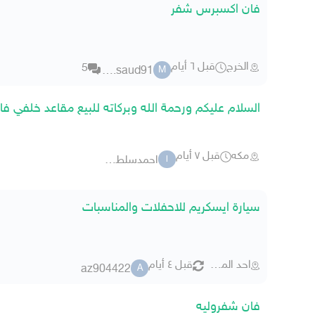
فان اكسبرس شفر
الخرج
قبل ٦ أيام
5
mr.saud91
M
السلام عليكم ورحمة الله وبركاته للبيع مقاعد خلفي فا
مكه
قبل ٧ أيام
احمدسلطان احمد
ا
سيارة ايسكريم للاحفلات والمناسبات
احد المسارحة
قبل ٤ أيام
az904422
A
فان شفروليه