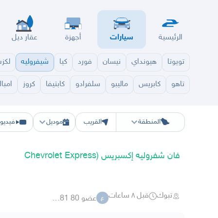
الرئيسية
سيارات
أجهزة
عقار ديل
تويوتا
هيونداي
نيسان
فورد
كيا
شيفروليه
لكز
تاهو
كابريس
ماليبو
سلفرادو
كابتيفا
كروز
امبال
الرياض
الشرقيه
جده
مكه
ينبع
حفر الباطن
المدينة
الطايف
تبوك
القصيم
حائل
أبها
ع
المنطقة
القريب
موديل
فيديو
فان شفروليه إكسبريس (Chevrolet Express
تبوك
قبل ٨ ساعات
عضو 80 5723881
ع