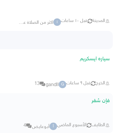
المدينة
قبل ١٠ ساعات
اكثر من الصلاة على النبي 0
ا
سياره ايسكريم
الخرج
قبل ٩ ساعات
13
gandll
G
فإن شفر
الطايف
الأسبوع الماضي
4
أبـوعايـض
أ