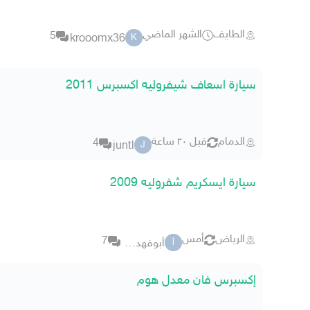
الطايف
الشهر الماضي
5
krooomx36
K
سيارة اسعاف شيفروليه اكسبرس 2011
الدمام
قبل ٢٠ ساعة
4
juntl
J
سيارة ايسكريم شفروليه 2009
الرياض
أمس
7
أبوفهد ١٢٣
أ
إكسبرس فان معدل هوم