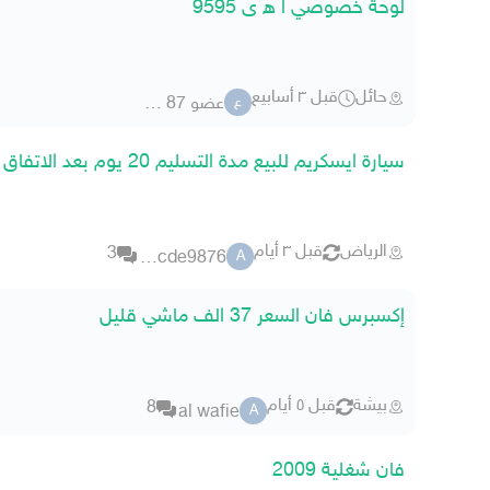
لوحة خصوصي ا ه ى 9595
حائل
قبل ٣ أسابيع
عضو 87 39531
ع
سيارة ايسكريم للبيع مدة التسليم 20 يوم بعد الاتفاق
الرياض
قبل ٣ أيام
3
abcde9876
A
إكسبرس فان السعر 37 الف ماشي قليل
بيشة
قبل ٥ أيام
8
al wafie
A
فان شغلية 2009