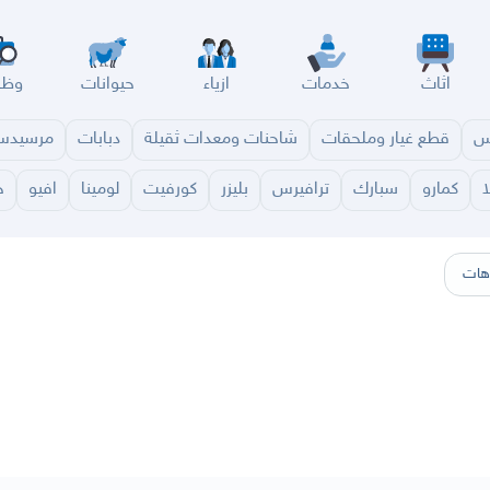
اثاث
خدمات
ازياء
حيوانات
وظا
س
قطع غيار وملحقات
شاحنات ومعدات ثقيلة
دبابات
مرسيد
ا
كمارو
سبارك
ترافيرس
بليزر
كورفيت
لومينا
افيو
ج
سير
الباحة
جيزان
نجران
الجوف
عرعر
الكويت
الإمارات
البحرين
هات