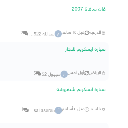
فان سافانا 2007
الدرعية
قبل ١٥ ساعة
2
عبدالله 55522
ع
سياره ايسكريم للاجار
الرياض
أول أمس
5
مجهول 52
م
سيارة ايسكريم شيفرولية
بللسمر
قبل ٣ أسابيع
1
faisal asere5
F