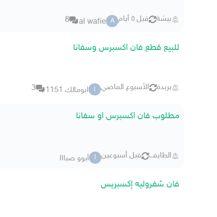
بيشة
قبل ٥ أيام
8
al wafie
A
للبيع قطع فان اكسبرس وسفانا
بريدة
الأسبوع الماضي
3
ابومالك 1151
ا
مطلوب فان اكسبرس او سفانا
الطايف
قبل أسبوعين
أبوو صبااا
أ
فان شفروليه إكسبريس