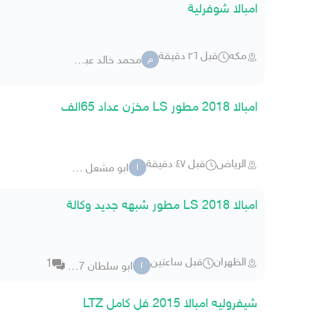
امبالا شوفرلية
مكه
قبل ٢٦ دقيقة
محمد خالد عبده العسيري
م
امبالا 2018 مطور LS مخزن عداد 65الف
الرياض
قبل ٤٧ دقيقة
ابو مشعل s111
ا
امبالا 2018 LS مطور شبهه جديد وكالة
الظهران
قبل ساعتين
1
ابو سلطان 2037
ا
شيفروليه امبالا 2015 فل كامل LTZ