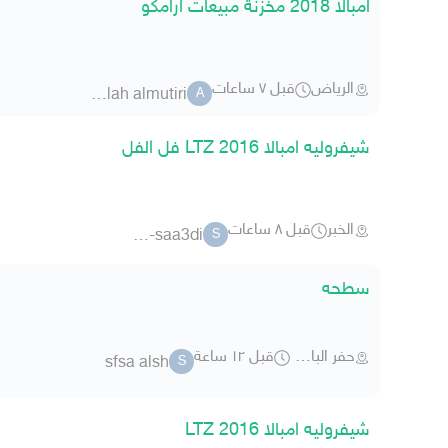
امبالا 2018 مخزنة مبيعات ارامكو
الرياض
قبل ٧ ساعات
abdulelah almutiri
A
شيفروليه امبالا 2016 LTZ فل الفل
الخبر
قبل ٨ ساعات
sa-saa3di
S
سطحه
حفر الباطن
قبل ١٢ ساعة
sfsa alsh
S
شيفروليه امبالا LTZ 2016