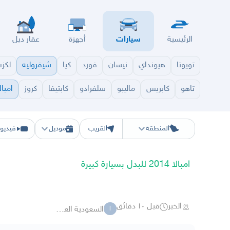
الرئيسية
سيارات
أجهزة
عقار ديل
تويوتا
هيونداي
نيسان
فورد
كيا
شيفروليه
لكز
تاهو
كابريس
ماليبو
سلفرادو
كابتيفا
كروز
امبال
الرياض
الشرقيه
جده
مكه
ينبع
حفر الباطن
المدينة
الطايف
تبوك
القصيم
حائل
أبها
ع
المنطقة
القريب
موديل
فيديو
امبالا 2014 للبدل بسيارة كبيرة
الخبر
قبل ١٠ دقائق
السعودية العظمى ksa
ا