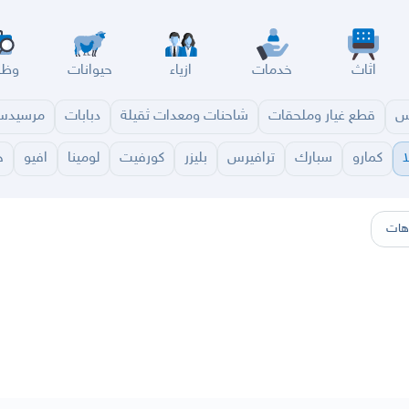
اثاث
خدمات
ازياء
حيوانات
وظا
س
قطع غيار وملحقات
شاحنات ومعدات ثقيلة
دبابات
مرسيد
ا
كمارو
سبارك
ترافيرس
بليزر
كورفيت
لومينا
افيو
ج
سير
الباحة
جيزان
نجران
الجوف
عرعر
الكويت
الإمارات
البحرين
هات