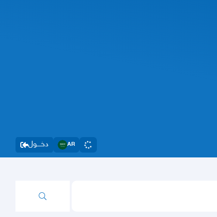
دخــــول
AR