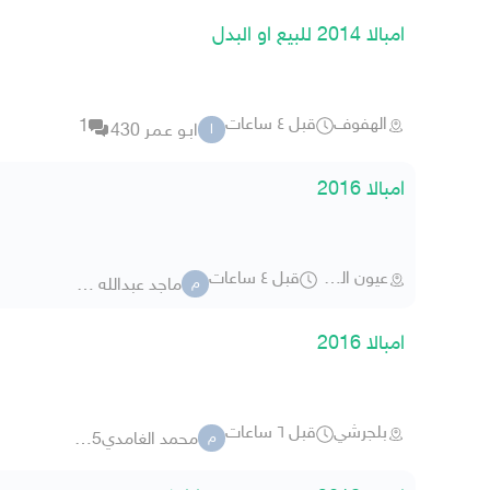
امبالا 2014 للبيع او البدل
الهفوف
قبل ٤ ساعات
1
ابـو عـمـر 430
ا
امبالا 2016
عيون الجواء
قبل ٤ ساعات
ماجد عبدالله 8555
م
امبالا 2016
بلجرشي
قبل ٦ ساعات
محمد الغامدي123703935
م