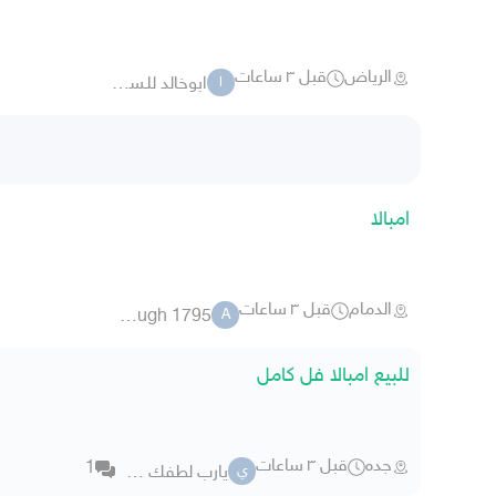
الرياض
قبل ٣ ساعات
ابوخالد للـسيارات
ا
امبالا
الدمام
قبل ٣ ساعات
although 1795
A
للبيع امبالا فل كامل
جده
قبل ٣ ساعات
1
يارب لطفك وعافيتك
ي