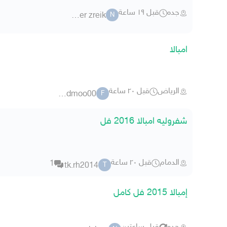
جده
قبل ١٩ ساعة
nasser zreik
N
امبالا
الرياض
قبل ٢٠ ساعة
fahadmoo00
F
شفروليه امبالا 2016 فل
الدمام
قبل ٢٠ ساعة
1
tk.rh2014
T
إمبالا 2015 فل كامل