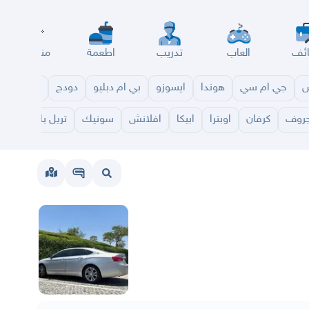
ئف
العاب
تدريب
اطعمة
مناسبات
س
جي ام سي
هوندا
ايسوزو
بي ام دبليو
دودج
مازدا
شا
روف
كرفان
اوبترا
ابيكا
افلانش
سونيك
تريل بليزر
كولو