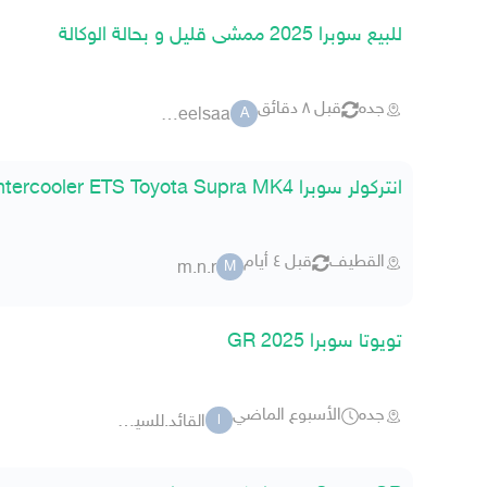
للبيع سوبرا 2025 ممشى قليل و بحالة الوكالة
جده
قبل ٨ دقائق
a9eelsaa
A
انتركولر سوبرا Intercooler ETS Toyota Supra MK4
القطيف
قبل ٤ أيام
m.n.r
M
تويوتا سوبرا GR 2025
جده
الأسبوع الماضي
القائد.للسيارات
ا