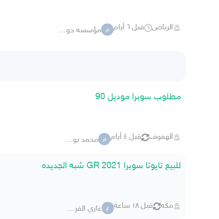
الرياض
قبل ٦ أيام
مؤسسه حول القارات
م
مطلوب سوبرا موديل 90
الهفوف
قبل ٤ أيام
محمد بوسارا
م
للبيع تايوتا سوبرا 2021 GR شبه الجديده
مكه
قبل ١٨ ساعة
غازي القرشي .
غ