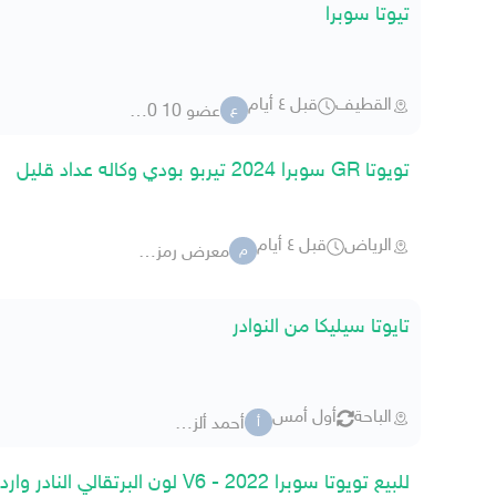
تيوتا سوبرا
القطيف
قبل ٤ أيام
عضو 10 35250
ع
تويوتا GR سوبرا 2024 تيربو بودي وكاله عداد قليل
الرياض
قبل ٤ أيام
معرض رمز الجزيره
م
تايوتا سيليكا من النوادر
الباحة
أول أمس
أحمد ألزهراني
أ
للبيع تويوتا سوبرا 2022 - V6 لون البرتقالي النادر وارد كندا