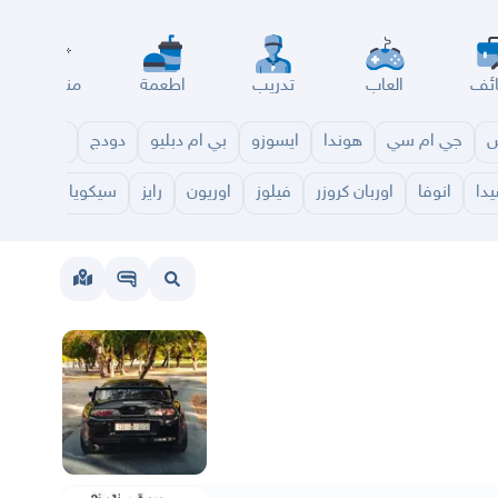
ئف
العاب
تدريب
اطعمة
مناسبات
س
جي ام سي
هوندا
ايسوزو
بي ام دبليو
دودج
مازدا
شا
دا
انوفا
اوربان كروزر
فيلوز
اوريون
رايز
سيكويا
هايلاند