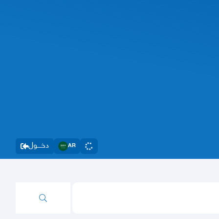
دخــــول
AR