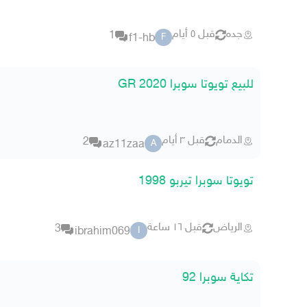
جده
قبل ٥ أيام
1
f1-hb
F
للبيع تويوتا سوبرا 2020 GR
الدمام
قبل ٣ أيام
2
az11zaa
A
تويوتا سوبرا تيربو 1998
الرياض
قبل ١٦ ساعة
3
ibrahim069
I
تكاية سوبرا 92