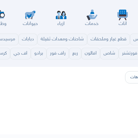
اثاث
خدمات
ازياء
حيوانات
وظا
س
قطع غيار وملحقات
شاحنات ومعدات ثقيلة
دبابات
مرسيد
فورتشنر
شاص
افالون
ربع
راف فور
برادو
اف جي
كرسي
سير
الباحة
جيزان
نجران
الجوف
عرعر
الكويت
الإمارات
البحرين
هات