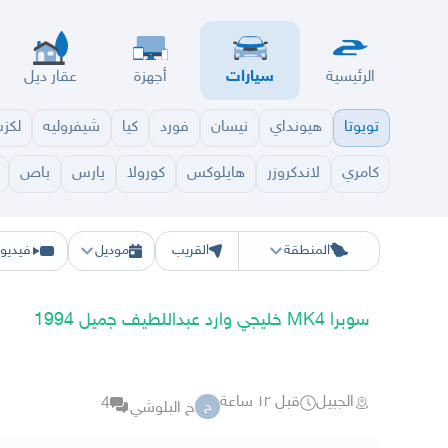
الرئيسية
سيارات
أجهزة
عقار ديل
تويوتا
هيونداي
نيسان
فورد
كيا
شيفروليه
لكز
كامري
لاندكروزر
هايلوكس
كورولا
يارس
باص
الرياض
الشرقيه
جده
مكه
ينبع
حفر الباطن
المدينة
الطايف
تبوك
القصيم
حائل
أبها
ع
المنطقة
القريب
موديل
فيديو
سوبرا MK4 خليجي وارد عبداللطيف جميل 1994
الجبيل
قبل ١٢ ساعة
4
ح البلوشي
ح