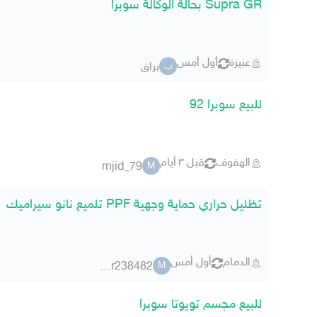
Supra GR بحالة الوكالة سوبرا
عنيزة
أول أمس
براق
ب
للبيع سوبرا 92
الهفوف
قبل ٣ أيام
mjid_79
M
تظليل حراري حماية وجهية PPF تلميع نانو سيراميك
الدمام
أول أمس
member238482
M
للبيع مجسم تويوتا سوبرا