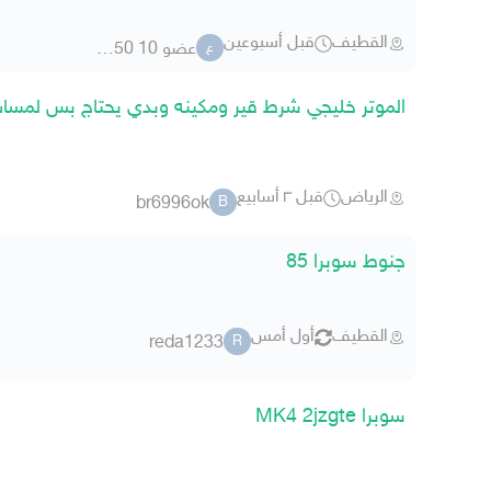
القطيف
قبل أسبوعين
عضو 10 35250
ع
الموتر خليجي شرط قير ومكينه وبدي يحتاج بس لمس
الرياض
قبل ٣ أسابيع
br6996ok
B
جنوط سوبرا 85
القطيف
أول أمس
reda1233
R
سوبرا MK4 2jzgte