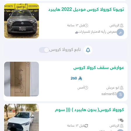
تويوتا كورولا كروس موديل 2022 هايبرد
الرياض
قبل ١٣ ساعة
معرض رأية الامتياز للسيارات
م
تابع كورولا كروس
عوارض سقف كرولا كروس
250
ابو عريش
أمس
salman63
S
كورولا كروس( بدون هايبرد ) ((( سوم
وصل 60 الف )))
1
الرياض
قبل ١٣ ساعة