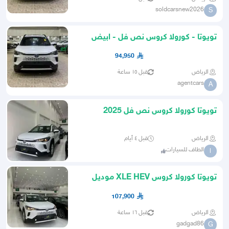
soldcarsnew2026
S
تويوتا - كورولا كروس نص فل - ابيض
هايبرد 2025
94,950
الرياض
قبل ١٥ ساعة
agentcars
A
تويوتا كورولا كروس نص فل 2025
الرياض
قبل ٤ أيام
الطاف للسيارات
ا
تويوتا كورولا كروس XLE HEV موديل
2025
107,900
الرياض
قبل ١٦ ساعة
gadgad86
G