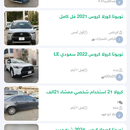
عبدالعزيز435
ع
تويوتا كورلا كروس 2021 فل كامل
الرياض
أول أمس
اليامي للسيارات
ا
تويوتا كرولا كروس 2022 سعودي LE
سعودي ب59.000
جده
قبل ٣ أيام
a30o20
A
كرولا 21 استخدام شخصي ممشاء 21الف
من عبدالطيف جميل
1
مكه
قبل ٣ أيام
علا ابو فهد
ع