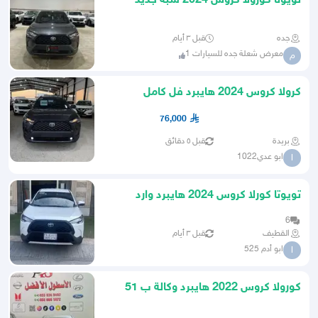
تويوتا كورولا كروس 2024 شبه جديد
هايبرد ( عبداللطيف جميل )
جده
قبل ٣ أيام
معرض شعلة جده للسيارات 1
م
كرولا كروس 2024 هايبرد فل كامل
76,000
بريدة
قبل ٥ دقائق
ابو عدي1022
ا
تويوتا كورلا كروس 2024 هايبرد وارد
عبداللطيف للبيع
6
القطيف
قبل ٣ أيام
ابو أدم 525
ا
كورولا كروس 2022 هايبرد وكالة ب 51
الف عرض خاص نقدي وتمويل