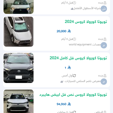
جده
قبل ٥ أيام
شركة الأسطول الأفضل
ش
تويوتا كورولا كروس 2024
20,000
جده
قبل ٥ أيام
معدات world equipment
م
تويوتا كورولا كروس فل كامل 2024
1
جده
أول أمس
معرض ناصر السلمي للسيارات -
م
تويوتا كورولا كروس نص فل ابيض هايبرد
-2025
94,950
الرياض
قبل ٨ ساعات