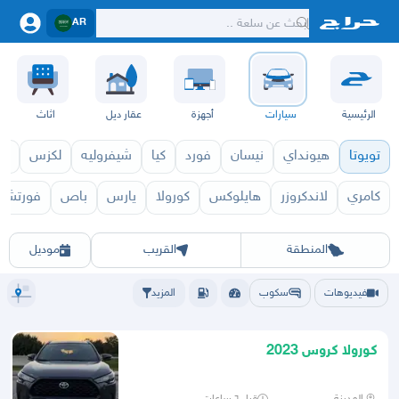
AR
الرئيسية
سيارات
أجهزة
عقار ديل
اثاث
تويوتا
هيونداي
نيسان
فورد
كيا
شيفروليه
لكزس
قط
كامري
لاندكروزر
هايلوكس
كورولا
يارس
باص
فورتشنر
كورولا كروس 2027
الرياض
الشرقيه
جده
مكه
ينبع
حفر الباطن
المدينة
الطايف
تبوك
القصيم
حائل
أبها
عسير
الباحة
جي
المنطقة
القريب
موديل
فيديوهات
سكوب
المزيد
كورولا كروس 2023